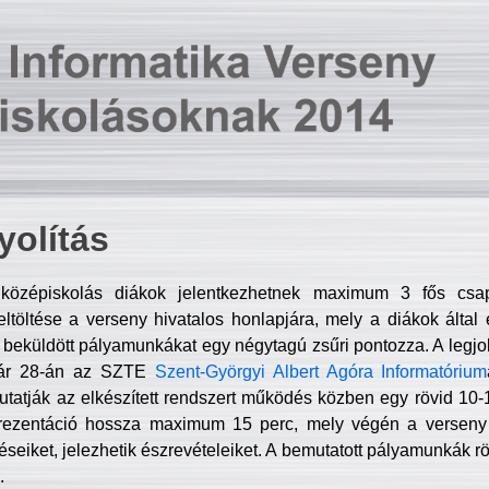
olítás
középiskolás diákok jelentkezhetnek maximum 3 fős csa
ltöltése a verseny hivatalos honlapjára, mely a diákok által e
A beküldött pályamunkákat egy négytagú zsűri pontozza. A legj
uár 28-án az SZTE
Szent-Györgyi Albert Agóra Informatórium
tatják az elkészített rendszert működés közben egy rövid 10-12
rezentáció hossza maximum 15 perc, mely végén a verseny 
déseiket, jelezhetik észrevételeiket. A bemutatott pályamunkák r
.