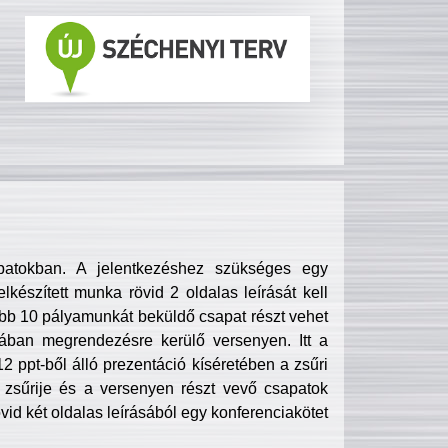
patokban. A jelentkezéshez szükséges egy
lkészített munka rövid 2 oldalas leírását kell
obb 10 pályamunkát beküldő csapat részt vehet
ában megrendezésre kerülő versenyen. Itt a
 ppt-ből álló prezentáció kíséretében a zsűri
zsűrije és a versenyen részt vevő csapatok
övid két oldalas leírásából egy konferenciakötet