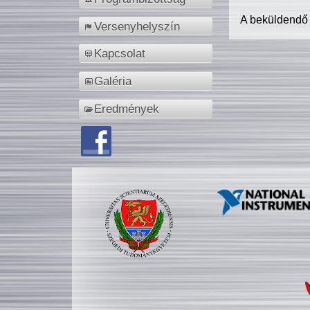
A beküldendő
Versenyhelyszín
Kapcsolat
Galéria
Eredmények