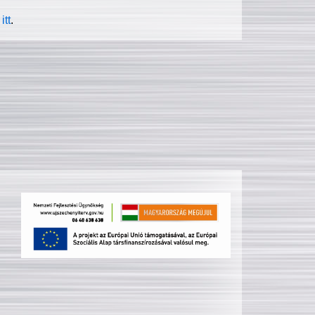
itt
.