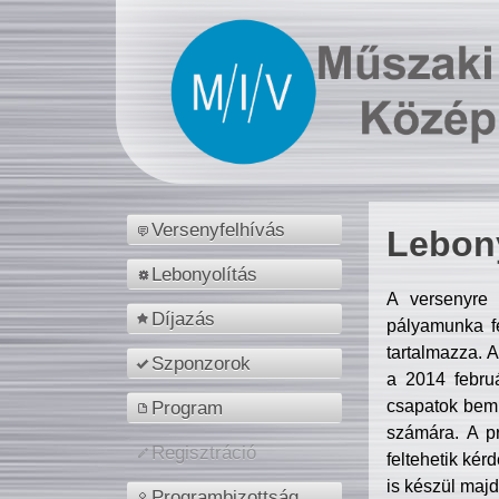
Versenyfelhívás
Lebony
Lebonyolítás
A versenyre 
Díjazás
pályamunka fe
tartalmazza. 
Szponzorok
a 2014 febr
csapatok bemu
Program
számára. A p
Regisztráció
feltehetik kér
is készül majd
Programbizottság