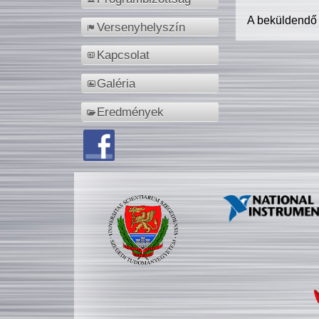
A beküldendő
Versenyhelyszín
Kapcsolat
Galéria
Eredmények