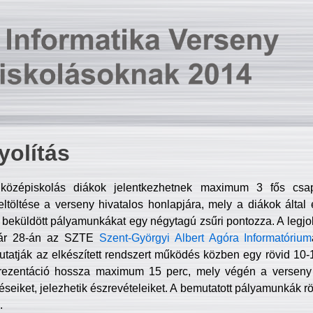
olítás
középiskolás diákok jelentkezhetnek maximum 3 fős csa
ltöltése a verseny hivatalos honlapjára, mely a diákok által e
A beküldött pályamunkákat egy négytagú zsűri pontozza. A legj
uár 28-án az SZTE
Szent-Györgyi Albert Agóra Informatórium
tatják az elkészített rendszert működés közben egy rövid 10-12
rezentáció hossza maximum 15 perc, mely végén a verseny 
déseiket, jelezhetik észrevételeiket. A bemutatott pályamunkák r
.