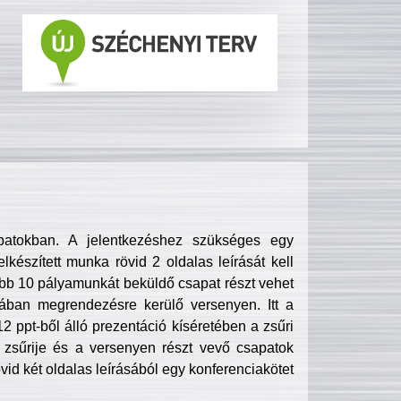
patokban. A jelentkezéshez szükséges egy
lkészített munka rövid 2 oldalas leírását kell
obb 10 pályamunkát beküldő csapat részt vehet
ában megrendezésre kerülő versenyen. Itt a
 ppt-ből álló prezentáció kíséretében a zsűri
zsűrije és a versenyen részt vevő csapatok
övid két oldalas leírásából egy konferenciakötet