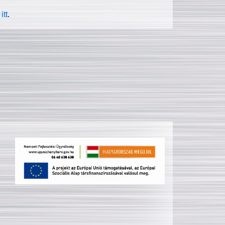
itt
.