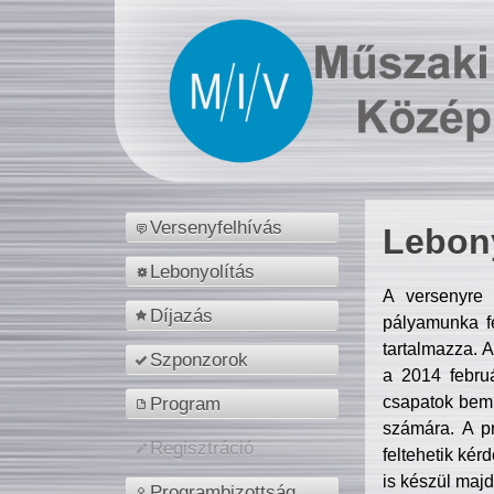
Versenyfelhívás
Lebony
Lebonyolítás
A versenyre 
Díjazás
pályamunka fe
tartalmazza. 
Szponzorok
a 2014 febr
csapatok bemu
Program
számára. A p
Regisztráció
feltehetik kér
is készül majd
Programbizottság