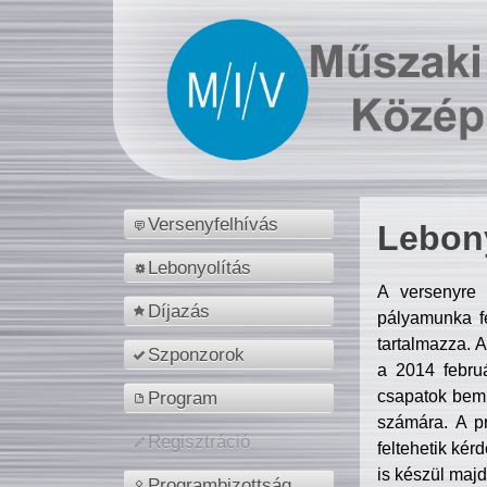
Versenyfelhívás
Lebony
Lebonyolítás
A versenyre 
Díjazás
pályamunka fe
tartalmazza. 
Szponzorok
a 2014 febr
csapatok bemu
Program
számára. A p
Regisztráció
feltehetik kér
is készül majd
Programbizottság