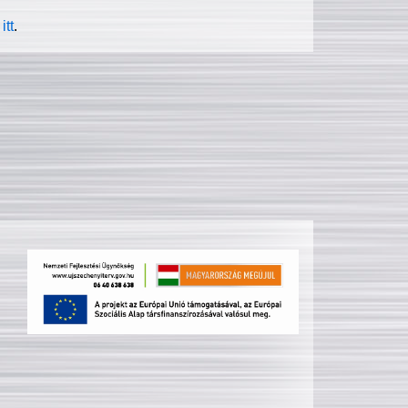
itt
.