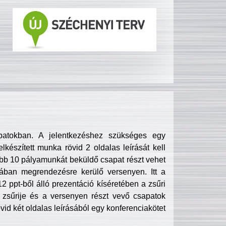
patokban. A jelentkezéshez szükséges egy
lkészített munka rövid 2 oldalas leírását kell
obb 10 pályamunkát beküldő csapat részt vehet
ában megrendezésre kerülő versenyen. Itt a
 ppt-ből álló prezentáció kíséretében a zsűri
zsűrije és a versenyen részt vevő csapatok
övid két oldalas leírásából egy konferenciakötet