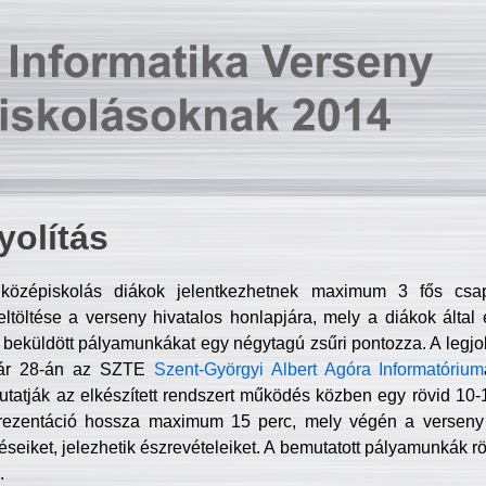
olítás
középiskolás diákok jelentkezhetnek maximum 3 fős csa
ltöltése a verseny hivatalos honlapjára, mely a diákok által e
A beküldött pályamunkákat egy négytagú zsűri pontozza. A legj
uár 28-án az SZTE
Szent-Györgyi Albert Agóra Informatórium
tatják az elkészített rendszert működés közben egy rövid 10-12
rezentáció hossza maximum 15 perc, mely végén a verseny 
déseiket, jelezhetik észrevételeiket. A bemutatott pályamunkák r
.