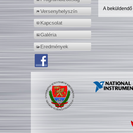
A beküldendő
Versenyhelyszín
Kapcsolat
Galéria
Eredmények