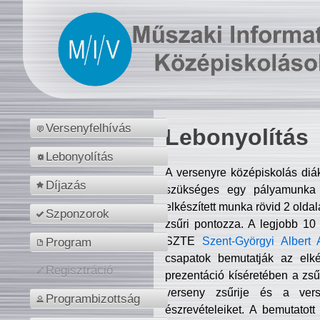
Versenyfelhívás
Lebonyolítás
Lebonyolítás
A versenyre középiskolás diá
Díjazás
szükséges egy pályamunka f
elkészített munka rövid 2 olda
Szponzorok
zsűri pontozza. A legjobb 10
SZTE
Szent-Györgyi Albert 
Program
csapatok bemutatják az elké
Regisztráció
prezentáció kíséretében a zs
verseny zsűrije és a verse
Programbizottság
észrevételeiket. A bemutatott