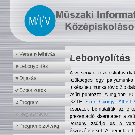
Versenyfelhívás
Lebonyolítás
Lebonyolítás
A versenyre középiskolás diá
Díjazás
szükséges egy pályamunka f
elkészített munka rövid 2 olda
Szponzorok
zsűri pontozza. A legjobb 10
SZTE
Szent-Györgyi Albert 
Program
csapatok bemutatják az elké
Regisztráció
prezentáció kíséretében a zs
verseny zsűrije és a verse
Programbizottság
észrevételeiket. A bemutatott