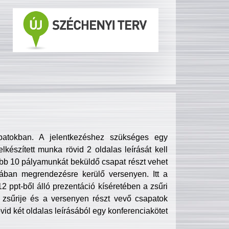
patokban. A jelentkezéshez szükséges egy
lkészített munka rövid 2 oldalas leírását kell
obb 10 pályamunkát beküldő csapat részt vehet
ában megrendezésre kerülő versenyen. Itt a
 ppt-ből álló prezentáció kíséretében a zsűri
zsűrije és a versenyen részt vevő csapatok
övid két oldalas leírásából egy konferenciakötet