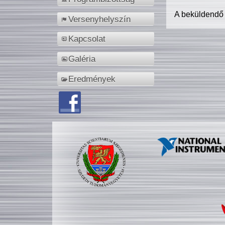
A beküldendő
Versenyhelyszín
Kapcsolat
Galéria
Eredmények