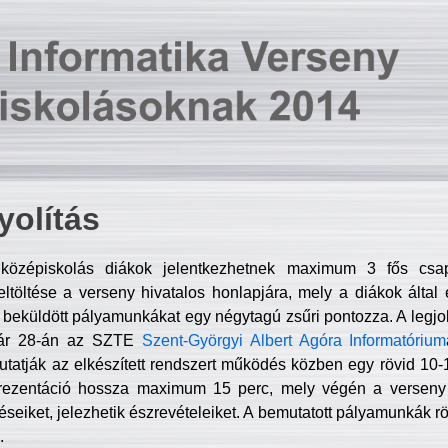
olítás
középiskolás diákok jelentkezhetnek maximum 3 fős csa
ltöltése a verseny hivatalos honlapjára, mely a diákok által e
A beküldött pályamunkákat egy négytagú zsűri pontozza. A legj
uár 28-án az SZTE
Szent-Györgyi Albert Agóra Informatórium
tatják az elkészített rendszert működés közben egy rövid 10-12
rezentáció hossza maximum 15 perc, mely végén a verseny 
déseiket, jelezhetik észrevételeiket. A bemutatott pályamunkák r
.