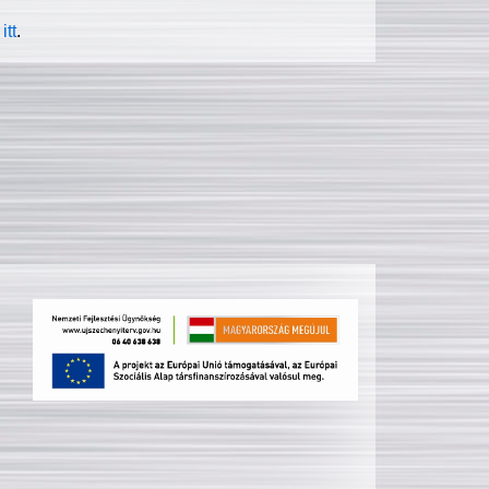
itt
.