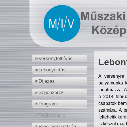
Versenyfelhívás
Lebony
Lebonyolítás
A versenyre 
Díjazás
pályamunka fe
tartalmazza. 
Szponzorok
a 2014 febr
csapatok bemu
Program
számára. A p
Regisztráció
feltehetik kér
is készül majd
Programbizottság