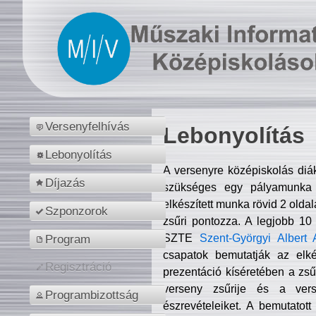
Versenyfelhívás
Lebonyolítás
Lebonyolítás
A versenyre középiskolás diá
Díjazás
szükséges egy pályamunka f
elkészített munka rövid 2 olda
Szponzorok
zsűri pontozza. A legjobb 10
SZTE
Szent-Györgyi Albert 
Program
csapatok bemutatják az elké
Regisztráció
prezentáció kíséretében a zs
verseny zsűrije és a verse
Programbizottság
észrevételeiket. A bemutatott