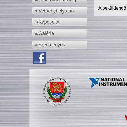
A beküldendő
Versenyhelyszín
Kapcsolat
Galéria
Eredmények