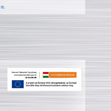
itt
.