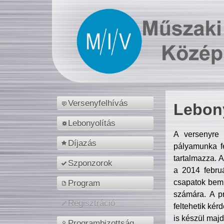
Versenyfelhívás
Lebony
Lebonyolítás
A versenyre 
Díjazás
pályamunka fe
tartalmazza. 
Szponzorok
a 2014 febr
csapatok bemu
Program
számára. A p
Regisztráció
feltehetik kér
is készül majd
Programbizottság