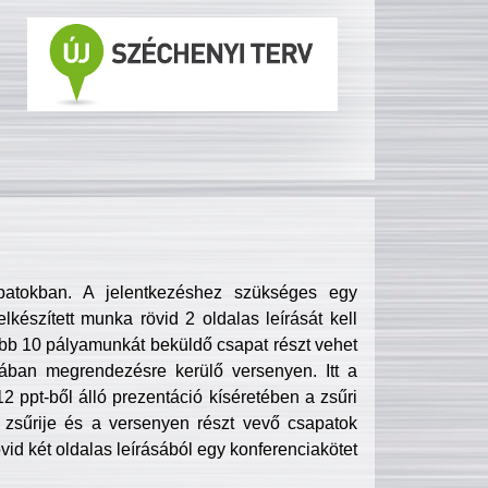
patokban. A jelentkezéshez szükséges egy
lkészített munka rövid 2 oldalas leírását kell
obb 10 pályamunkát beküldő csapat részt vehet
ában megrendezésre kerülő versenyen. Itt a
 ppt-ből álló prezentáció kíséretében a zsűri
zsűrije és a versenyen részt vevő csapatok
övid két oldalas leírásából egy konferenciakötet