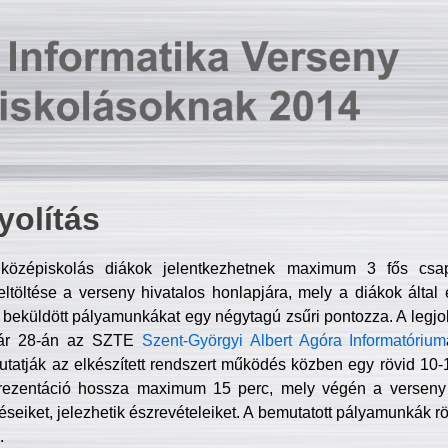
olítás
középiskolás diákok jelentkezhetnek maximum 3 fős csa
ltöltése a verseny hivatalos honlapjára, mely a diákok által e
A beküldött pályamunkákat egy négytagú zsűri pontozza. A legj
uár 28-án az SZTE
Szent-Györgyi Albert Agóra Informatórium
tatják az elkészített rendszert működés közben egy rövid 10-12
rezentáció hossza maximum 15 perc, mely végén a verseny 
déseiket, jelezhetik észrevételeiket. A bemutatott pályamunkák r
.