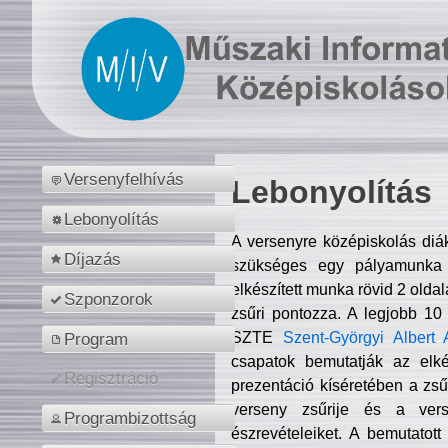
Versenyfelhívás
Lebonyolítás
Lebonyolítás
A versenyre középiskolás diá
Díjazás
szükséges egy pályamunka f
elkészített munka rövid 2 olda
Szponzorok
zsűri pontozza. A legjobb 10
SZTE
Szent-Györgyi Albert 
Program
csapatok bemutatják az elké
Regisztráció
prezentáció kíséretében a zs
verseny zsűrije és a verse
Programbizottság
észrevételeiket. A bemutatott