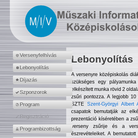
Versenyfelhívás
Lebonyolítás
Lebonyolítás
A versenyre középiskolás diá
Díjazás
szükséges egy pályamunka f
elkészített munka rövid 2 olda
Szponzorok
zsűri pontozza. A legjobb 10
SZTE
Szent-Györgyi Albert 
Program
csapatok bemutatják az elké
Regisztráció
prezentáció kíséretében a zs
verseny zsűrije és a verse
Programbizottság
észrevételeiket. A bemutatott