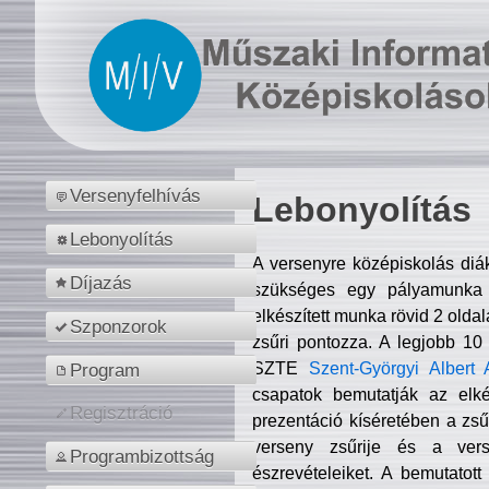
Versenyfelhívás
Lebonyolítás
Lebonyolítás
A versenyre középiskolás diá
Díjazás
szükséges egy pályamunka f
elkészített munka rövid 2 olda
Szponzorok
zsűri pontozza. A legjobb 10
SZTE
Szent-Györgyi Albert 
Program
csapatok bemutatják az elké
Regisztráció
prezentáció kíséretében a zs
verseny zsűrije és a verse
Programbizottság
észrevételeiket. A bemutatott