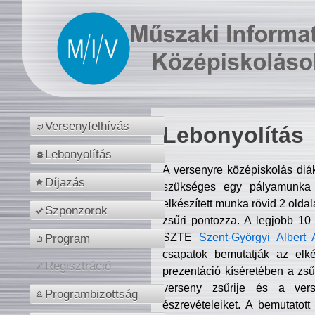
Versenyfelhívás
Lebonyolítás
Lebonyolítás
A versenyre középiskolás diá
Díjazás
szükséges egy pályamunka f
elkészített munka rövid 2 olda
Szponzorok
zsűri pontozza. A legjobb 10
SZTE
Szent-Györgyi Albert 
Program
csapatok bemutatják az elké
Regisztráció
prezentáció kíséretében a zs
verseny zsűrije és a verse
Programbizottság
észrevételeiket. A bemutatott