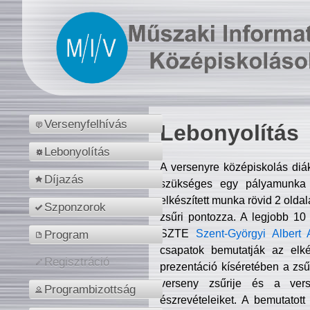
Versenyfelhívás
Lebonyolítás
Lebonyolítás
A versenyre középiskolás diá
Díjazás
szükséges egy pályamunka f
elkészített munka rövid 2 olda
Szponzorok
zsűri pontozza. A legjobb 10
SZTE
Szent-Györgyi Albert 
Program
csapatok bemutatják az elké
Regisztráció
prezentáció kíséretében a zs
verseny zsűrije és a verse
Programbizottság
észrevételeiket. A bemutatott