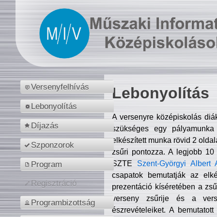
Versenyfelhívás
Lebonyolítás
Lebonyolítás
A versenyre középiskolás diá
Díjazás
szükséges egy pályamunka f
elkészített munka rövid 2 olda
Szponzorok
zsűri pontozza. A legjobb 10
SZTE
Szent-Györgyi Albert 
Program
csapatok bemutatják az elké
Regisztráció
prezentáció kíséretében a zs
verseny zsűrije és a verse
Programbizottság
észrevételeiket. A bemutatott