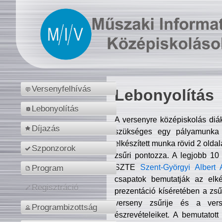
Versenyfelhívás
Lebonyolítás
Lebonyolítás
A versenyre középiskolás diá
Díjazás
szükséges egy pályamunka f
elkészített munka rövid 2 olda
Szponzorok
zsűri pontozza. A legjobb 10
SZTE
Szent-Györgyi Albert 
Program
csapatok bemutatják az elké
Regisztráció
prezentáció kíséretében a zs
verseny zsűrije és a verse
Programbizottság
észrevételeiket. A bemutatott