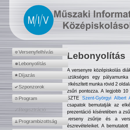
Versenyfelhívás
Lebonyolítás
Lebonyolítás
A versenyre középiskolás diá
Díjazás
szükséges egy pályamunka f
elkészített munka rövid 2 olda
Szponzorok
zsűri pontozza. A legjobb 10
SZTE
Szent-Györgyi Albert 
Program
csapatok bemutatják az elké
Regisztráció
prezentáció kíséretében a zs
verseny zsűrije és a verse
Programbizottság
észrevételeiket. A bemutatott