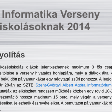
olítás
középiskolás diákok jelentkezhetnek maximum 3 fős csa
ltöltése a verseny hivatalos honlapjára, mely a diákok által e
A beküldött pályamunkákat egy négytagú zsűri pontozza. A legj
uár 28-án az SZTE
Szent-Györgyi Albert Agóra Informatórium
tatják az elkészített rendszert működés közben egy rövid 10-12
rezentáció hossza maximum 15 perc, mely végén a verseny 
déseiket, jelezhetik észrevételeiket. A bemutatott pályamunkák r
.