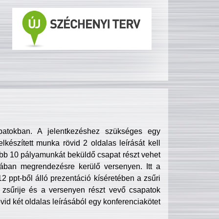
patokban. A jelentkezéshez szükséges egy
lkészített munka rövid 2 oldalas leírását kell
obb 10 pályamunkát beküldő csapat részt vehet
ában megrendezésre kerülő versenyen. Itt a
 ppt-ből álló prezentáció kíséretében a zsűri
zsűrije és a versenyen részt vevő csapatok
övid két oldalas leírásából egy konferenciakötet