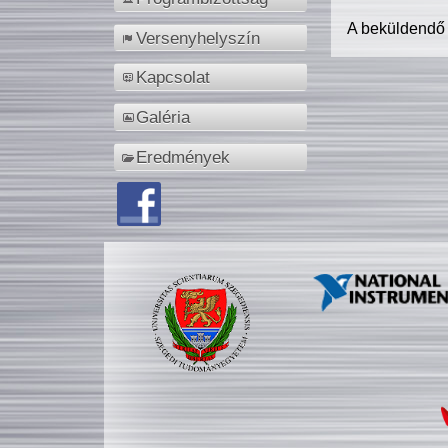
A beküldendő
Versenyhelyszín
Kapcsolat
Galéria
Eredmények