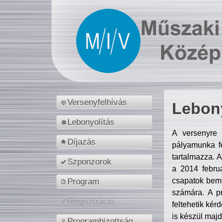
Versenyfelhívás
Lebony
Lebonyolítás
A versenyre 
Díjazás
pályamunka fe
tartalmazza. 
Szponzorok
a 2014 febr
csapatok bemu
Program
számára. A p
Regisztráció
feltehetik kér
is készül majd
Programbizottság