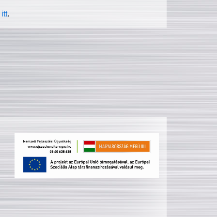
itt
.