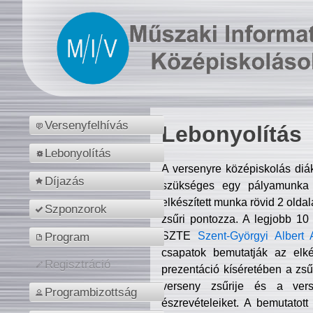
Versenyfelhívás
Lebonyolítás
Lebonyolítás
A versenyre középiskolás diá
Díjazás
szükséges egy pályamunka f
elkészített munka rövid 2 olda
Szponzorok
zsűri pontozza. A legjobb 10
SZTE
Szent-Györgyi Albert 
Program
csapatok bemutatják az elké
Regisztráció
prezentáció kíséretében a zs
verseny zsűrije és a verse
Programbizottság
észrevételeiket. A bemutatott