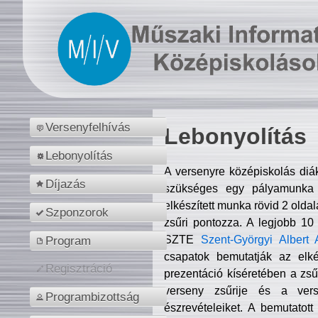
Versenyfelhívás
Lebonyolítás
Lebonyolítás
A versenyre középiskolás diá
Díjazás
szükséges egy pályamunka f
elkészített munka rövid 2 olda
Szponzorok
zsűri pontozza. A legjobb 10
SZTE
Szent-Györgyi Albert 
Program
csapatok bemutatják az elké
Regisztráció
prezentáció kíséretében a zs
verseny zsűrije és a verse
Programbizottság
észrevételeiket. A bemutatott