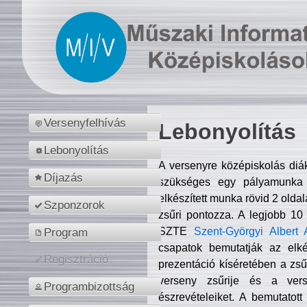
Versenyfelhívás
Lebonyolítás
Lebonyolítás
A versenyre középiskolás diá
Díjazás
szükséges egy pályamunka f
elkészített munka rövid 2 olda
Szponzorok
zsűri pontozza. A legjobb 10
SZTE
Szent-Györgyi Albert 
Program
csapatok bemutatják az elké
Regisztráció
prezentáció kíséretében a zs
verseny zsűrije és a verse
Programbizottság
észrevételeiket. A bemutatott