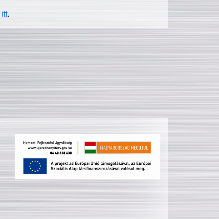
itt
.