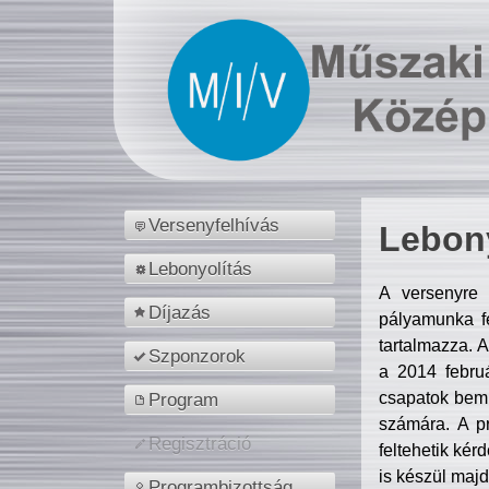
Versenyfelhívás
Lebony
Lebonyolítás
A versenyre 
Díjazás
pályamunka fe
tartalmazza. 
Szponzorok
a 2014 febr
csapatok bemu
Program
számára. A p
Regisztráció
feltehetik kér
is készül majd
Programbizottság