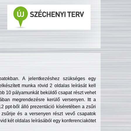
patokban. A jelentkezéshez szükséges egy
lkészített munka rövid 2 oldalas leírását kell
obb 10 pályamunkát beküldő csapat részt vehet
ában megrendezésre kerülő versenyen. Itt a
 ppt-ből álló prezentáció kíséretében a zsűri
zsűrije és a versenyen részt vevő csapatok
övid két oldalas leírásából egy konferenciakötet