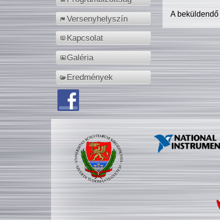
A beküldendő
Versenyhelyszín
Kapcsolat
Galéria
Eredmények