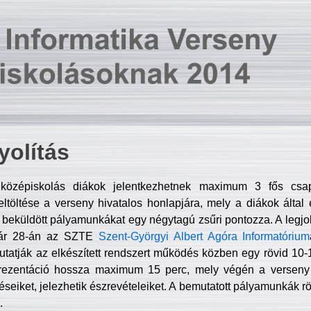
olítás
középiskolás diákok jelentkezhetnek maximum 3 fős csa
ltöltése a verseny hivatalos honlapjára, mely a diákok által e
A beküldött pályamunkákat egy négytagú zsűri pontozza. A legj
uár 28-án az SZTE
Szent-Györgyi Albert Agóra Informatórium
tatják az elkészített rendszert működés közben egy rövid 10-12
rezentáció hossza maximum 15 perc, mely végén a verseny 
déseiket, jelezhetik észrevételeiket. A bemutatott pályamunkák r
.