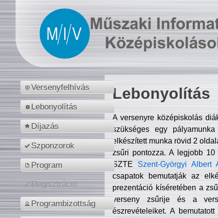
Versenyfelhívás
Lebonyolítás
Lebonyolítás
A versenyre középiskolás diá
Díjazás
szükséges egy pályamunka f
elkészített munka rövid 2 olda
Szponzorok
zsűri pontozza. A legjobb 10
SZTE
Szent-Györgyi Albert 
Program
csapatok bemutatják az elké
Regisztráció
prezentáció kíséretében a zs
verseny zsűrije és a verse
Programbizottság
észrevételeiket. A bemutatott