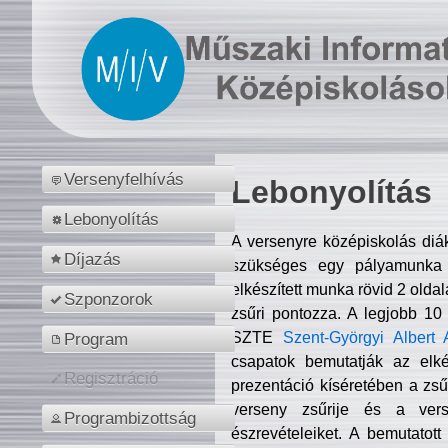
Versenyfelhívás
Lebonyolítás
Lebonyolítás
A versenyre középiskolás diá
Díjazás
szükséges egy pályamunka f
elkészített munka rövid 2 olda
Szponzorok
zsűri pontozza. A legjobb 10
SZTE
Szent-Györgyi Albert 
Program
csapatok bemutatják az elké
Regisztráció
prezentáció kíséretében a zs
verseny zsűrije és a verse
Programbizottság
észrevételeiket. A bemutatott