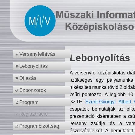
Versenyfelhívás
Lebonyolítás
Lebonyolítás
A versenyre középiskolás diá
Díjazás
szükséges egy pályamunka f
elkészített munka rövid 2 olda
Szponzorok
zsűri pontozza. A legjobb 10
SZTE
Szent-Györgyi Albert 
Program
csapatok bemutatják az elké
Regisztráció
prezentáció kíséretében a zs
verseny zsűrije és a verse
Programbizottság
észrevételeiket. A bemutatott