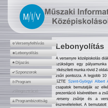
Versenyfelhívás
Lebonyolítás
Lebonyolítás
A versenyre középiskolás diá
Díjazás
szükséges egy pályamunka f
elkészített munka rövid 2 olda
Szponzorok
zsűri pontozza. A legjobb 10
SZTE
Szent-Györgyi Albert 
Program
csapatok bemutatják az elké
Regisztráció
prezentáció kíséretében a zs
verseny zsűrije és a verse
Programbizottság
észrevételeiket. A bemutatott