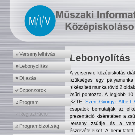
Versenyfelhívás
Lebonyolítás
Lebonyolítás
A versenyre középiskolás diá
Díjazás
szükséges egy pályamunka f
elkészített munka rövid 2 olda
Szponzorok
zsűri pontozza. A legjobb 10
SZTE
Szent-Györgyi Albert 
Program
csapatok bemutatják az elké
Regisztráció
prezentáció kíséretében a zs
verseny zsűrije és a verse
Programbizottság
észrevételeiket. A bemutatott