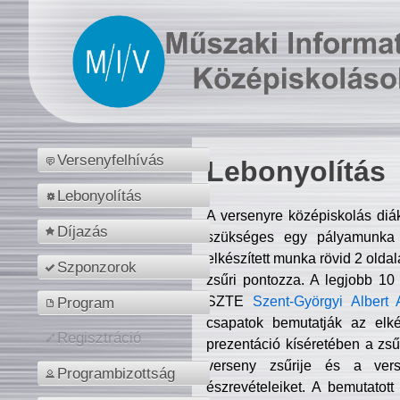
Versenyfelhívás
Lebonyolítás
Lebonyolítás
A versenyre középiskolás diá
Díjazás
szükséges egy pályamunka f
elkészített munka rövid 2 olda
Szponzorok
zsűri pontozza. A legjobb 10
SZTE
Szent-Györgyi Albert 
Program
csapatok bemutatják az elké
Regisztráció
prezentáció kíséretében a zs
verseny zsűrije és a verse
Programbizottság
észrevételeiket. A bemutatott