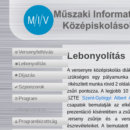
Versenyfelhívás
Lebonyolítás
Lebonyolítás
A versenyre középiskolás diá
Díjazás
szükséges egy pályamunka f
elkészített munka rövid 2 olda
Szponzorok
zsűri pontozza. A legjobb 10
SZTE
Szent-Györgyi Albert 
Program
csapatok bemutatják az elké
Regisztráció
prezentáció kíséretében a zs
verseny zsűrije és a verse
Programbizottság
észrevételeiket. A bemutatott