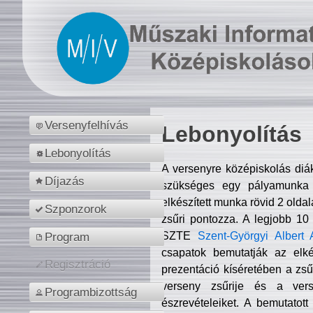
Versenyfelhívás
Lebonyolítás
Lebonyolítás
A versenyre középiskolás diá
Díjazás
szükséges egy pályamunka f
elkészített munka rövid 2 olda
Szponzorok
zsűri pontozza. A legjobb 10
SZTE
Szent-Györgyi Albert 
Program
csapatok bemutatják az elké
Regisztráció
prezentáció kíséretében a zs
verseny zsűrije és a verse
Programbizottság
észrevételeiket. A bemutatott