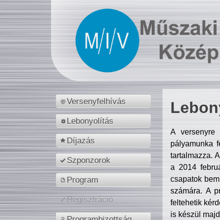
Versenyfelhívás
Lebony
Lebonyolítás
A versenyre 
Díjazás
pályamunka fe
tartalmazza. 
Szponzorok
a 2014 febr
csapatok bemu
Program
számára. A p
Regisztráció
feltehetik kér
is készül majd
Programbizottság