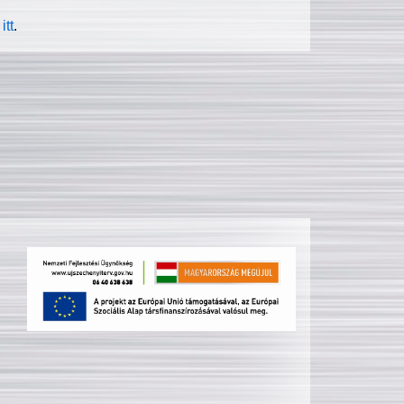
itt
.