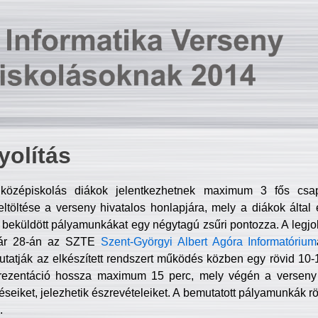
olítás
középiskolás diákok jelentkezhetnek maximum 3 fős csa
ltöltése a verseny hivatalos honlapjára, mely a diákok által e
A beküldött pályamunkákat egy négytagú zsűri pontozza. A legj
uár 28-án az SZTE
Szent-Györgyi Albert Agóra Informatórium
tatják az elkészített rendszert működés közben egy rövid 10-12
rezentáció hossza maximum 15 perc, mely végén a verseny 
déseiket, jelezhetik észrevételeiket. A bemutatott pályamunkák r
.