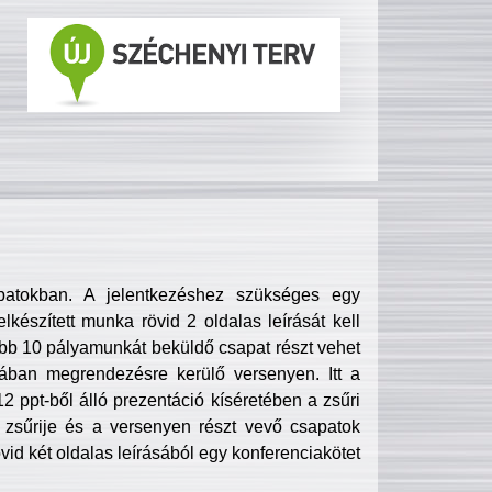
patokban. A jelentkezéshez szükséges egy
lkészített munka rövid 2 oldalas leírását kell
obb 10 pályamunkát beküldő csapat részt vehet
ában megrendezésre kerülő versenyen. Itt a
 ppt-ből álló prezentáció kíséretében a zsűri
zsűrije és a versenyen részt vevő csapatok
övid két oldalas leírásából egy konferenciakötet