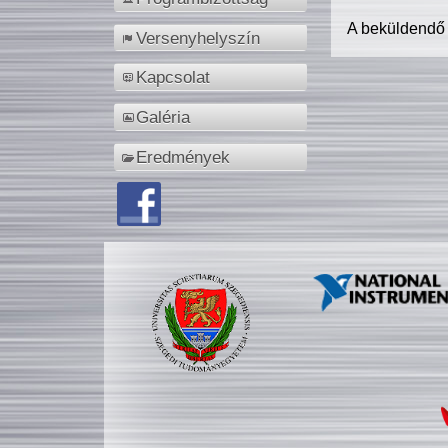
A beküldendő
Versenyhelyszín
Kapcsolat
Galéria
Eredmények