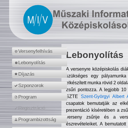
Versenyfelhívás
Lebonyolítás
Lebonyolítás
A versenyre középiskolás diá
Díjazás
szükséges egy pályamunka f
elkészített munka rövid 2 olda
Szponzorok
zsűri pontozza. A legjobb 10
SZTE
Szent-Györgyi Albert 
Program
csapatok bemutatják az elké
Regisztráció
prezentáció kíséretében a zs
verseny zsűrije és a verse
Programbizottság
észrevételeiket. A bemutatott