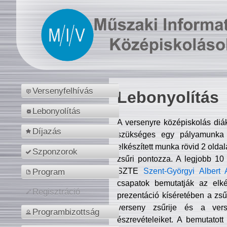
Versenyfelhívás
Lebonyolítás
Lebonyolítás
A versenyre középiskolás diá
Díjazás
szükséges egy pályamunka f
elkészített munka rövid 2 olda
Szponzorok
zsűri pontozza. A legjobb 10
SZTE
Szent-Györgyi Albert 
Program
csapatok bemutatják az elké
Regisztráció
prezentáció kíséretében a zs
verseny zsűrije és a verse
Programbizottság
észrevételeiket. A bemutatott