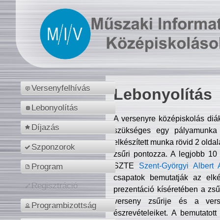
Versenyfelhívás
Lebonyolítás
Lebonyolítás
A versenyre középiskolás diá
Díjazás
szükséges egy pályamunka f
elkészített munka rövid 2 olda
Szponzorok
zsűri pontozza. A legjobb 10
SZTE
Szent-Györgyi Albert 
Program
csapatok bemutatják az elké
Regisztráció
prezentáció kíséretében a zs
verseny zsűrije és a verse
Programbizottság
észrevételeiket. A bemutatott