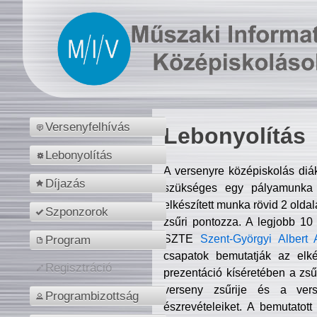
Versenyfelhívás
Lebonyolítás
Lebonyolítás
A versenyre középiskolás diá
Díjazás
szükséges egy pályamunka f
elkészített munka rövid 2 olda
Szponzorok
zsűri pontozza. A legjobb 10
SZTE
Szent-Györgyi Albert 
Program
csapatok bemutatják az elké
Regisztráció
prezentáció kíséretében a zs
verseny zsűrije és a verse
Programbizottság
észrevételeiket. A bemutatott