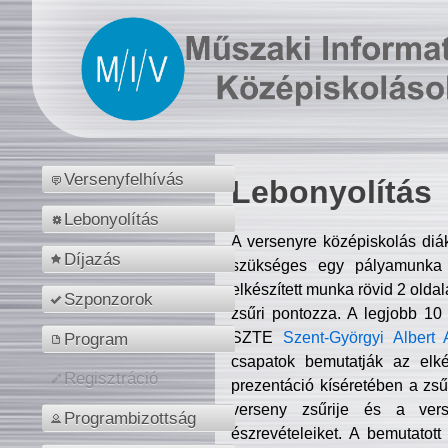
Versenyfelhívás
Lebonyolítás
Lebonyolítás
A versenyre középiskolás diá
Díjazás
szükséges egy pályamunka f
elkészített munka rövid 2 olda
Szponzorok
zsűri pontozza. A legjobb 10
SZTE
Szent-Györgyi Albert 
Program
csapatok bemutatják az elké
Regisztráció
prezentáció kíséretében a zs
verseny zsűrije és a verse
Programbizottság
észrevételeiket. A bemutatott