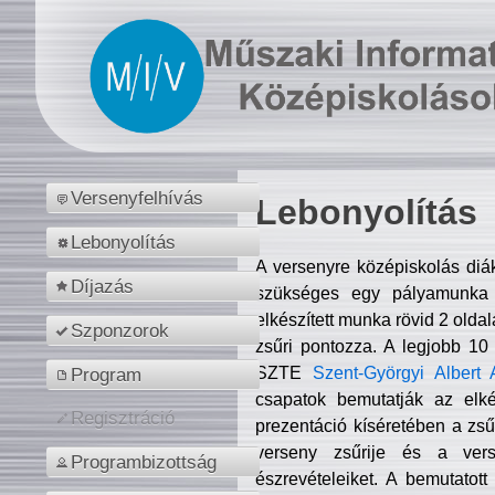
Versenyfelhívás
Lebonyolítás
Lebonyolítás
A versenyre középiskolás diá
Díjazás
szükséges egy pályamunka f
elkészített munka rövid 2 olda
Szponzorok
zsűri pontozza. A legjobb 10
SZTE
Szent-Györgyi Albert 
Program
csapatok bemutatják az elké
Regisztráció
prezentáció kíséretében a zs
verseny zsűrije és a verse
Programbizottság
észrevételeiket. A bemutatott