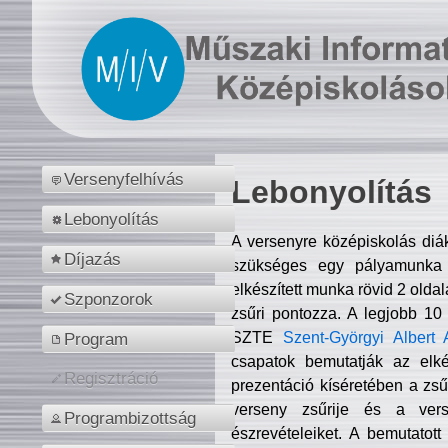
Versenyfelhívás
Lebonyolítás
Lebonyolítás
A versenyre középiskolás diá
Díjazás
szükséges egy pályamunka f
elkészített munka rövid 2 olda
Szponzorok
zsűri pontozza. A legjobb 10
SZTE
Szent-Györgyi Albert 
Program
csapatok bemutatják az elké
Regisztráció
prezentáció kíséretében a zs
verseny zsűrije és a verse
Programbizottság
észrevételeiket. A bemutatott