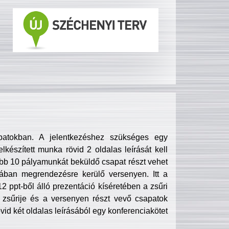
patokban. A jelentkezéshez szükséges egy
lkészített munka rövid 2 oldalas leírását kell
obb 10 pályamunkát beküldő csapat részt vehet
ában megrendezésre kerülő versenyen. Itt a
 ppt-ből álló prezentáció kíséretében a zsűri
zsűrije és a versenyen részt vevő csapatok
övid két oldalas leírásából egy konferenciakötet