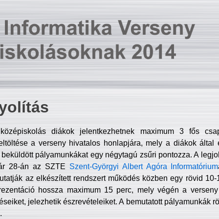
olítás
középiskolás diákok jelentkezhetnek maximum 3 fős csa
ltöltése a verseny hivatalos honlapjára, mely a diákok által e
A beküldött pályamunkákat egy négytagú zsűri pontozza. A legj
uár 28-án az SZTE
Szent-Györgyi Albert Agóra Informatórium
tatják az elkészített rendszert működés közben egy rövid 10-12
rezentáció hossza maximum 15 perc, mely végén a verseny 
déseiket, jelezhetik észrevételeiket. A bemutatott pályamunkák r
.