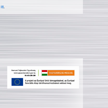
itt
.