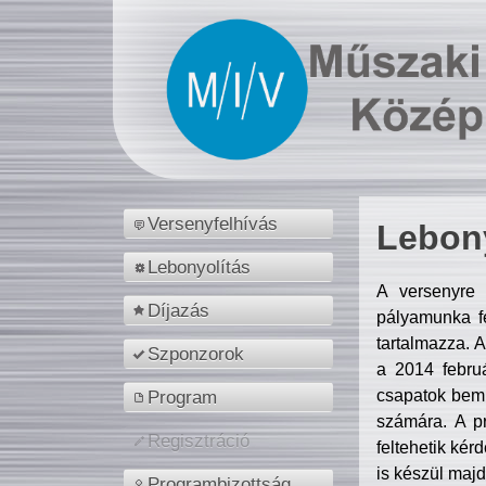
Versenyfelhívás
Lebony
Lebonyolítás
A versenyre 
Díjazás
pályamunka fe
tartalmazza. 
Szponzorok
a 2014 febr
csapatok bemu
Program
számára. A p
Regisztráció
feltehetik kér
is készül majd
Programbizottság