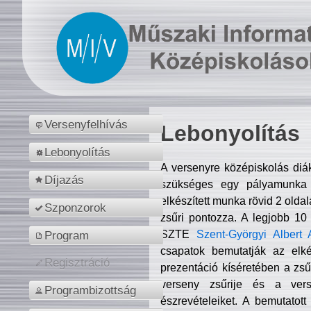
Versenyfelhívás
Lebonyolítás
Lebonyolítás
A versenyre középiskolás diá
Díjazás
szükséges egy pályamunka f
elkészített munka rövid 2 olda
Szponzorok
zsűri pontozza. A legjobb 10
SZTE
Szent-Györgyi Albert 
Program
csapatok bemutatják az elké
Regisztráció
prezentáció kíséretében a zs
verseny zsűrije és a verse
Programbizottság
észrevételeiket. A bemutatott