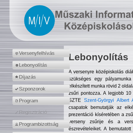
Versenyfelhívás
Lebonyolítás
Lebonyolítás
A versenyre középiskolás diá
Díjazás
szükséges egy pályamunka f
elkészített munka rövid 2 olda
Szponzorok
zsűri pontozza. A legjobb 10
SZTE
Szent-Györgyi Albert 
Program
csapatok bemutatják az elké
Regisztráció
prezentáció kíséretében a zs
verseny zsűrije és a verse
Programbizottság
észrevételeiket. A bemutatott