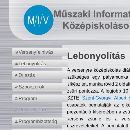
Versenyfelhívás
Lebonyolítás
Lebonyolítás
A versenyre középiskolás diá
Díjazás
szükséges egy pályamunka f
elkészített munka rövid 2 olda
Szponzorok
zsűri pontozza. A legjobb 10
SZTE
Szent-Györgyi Albert 
Program
csapatok bemutatják az elké
Regisztráció
prezentáció kíséretében a zs
verseny zsűrije és a verse
Programbizottság
észrevételeiket. A bemutatott