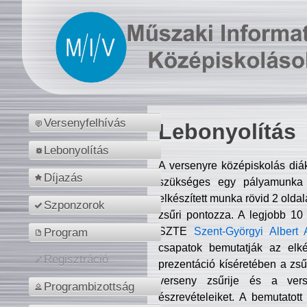
Versenyfelhívás
Lebonyolítás
Lebonyolítás
A versenyre középiskolás diá
Díjazás
szükséges egy pályamunka f
elkészített munka rövid 2 olda
Szponzorok
zsűri pontozza. A legjobb 10
SZTE
Szent-Györgyi Albert 
Program
csapatok bemutatják az elké
Regisztráció
prezentáció kíséretében a zs
verseny zsűrije és a verse
Programbizottság
észrevételeiket. A bemutatott