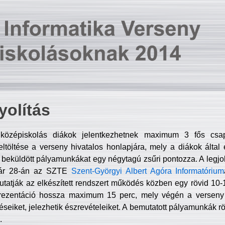
olítás
középiskolás diákok jelentkezhetnek maximum 3 fős csa
ltöltése a verseny hivatalos honlapjára, mely a diákok által e
A beküldött pályamunkákat egy négytagú zsűri pontozza. A legj
uár 28-án az SZTE
Szent-Györgyi Albert Agóra Informatórium
tatják az elkészített rendszert működés közben egy rövid 10-12
rezentáció hossza maximum 15 perc, mely végén a verseny 
déseiket, jelezhetik észrevételeiket. A bemutatott pályamunkák r
.