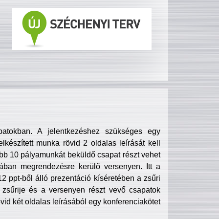
patokban. A jelentkezéshez szükséges egy
lkészített munka rövid 2 oldalas leírását kell
obb 10 pályamunkát beküldő csapat részt vehet
ában megrendezésre kerülő versenyen. Itt a
 ppt-ből álló prezentáció kíséretében a zsűri
zsűrije és a versenyen részt vevő csapatok
övid két oldalas leírásából egy konferenciakötet