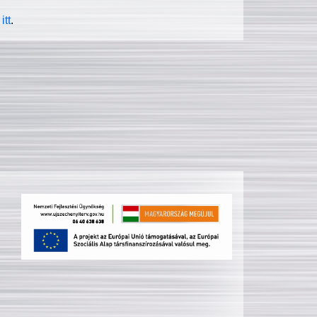
itt
.