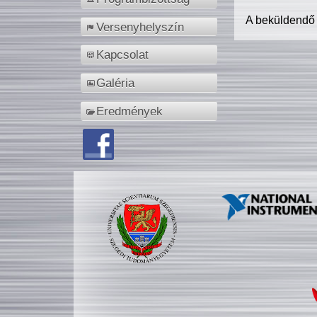
A beküldendő
Versenyhelyszín
Kapcsolat
Galéria
Eredmények