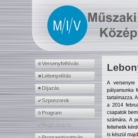
Versenyfelhívás
Lebony
Lebonyolítás
A versenyre 
Díjazás
pályamunka fe
tartalmazza. 
Szponzorok
a 2014 febr
csapatok bemu
Program
számára. A p
Regisztráció
feltehetik kér
is készül majd
Programbizottság