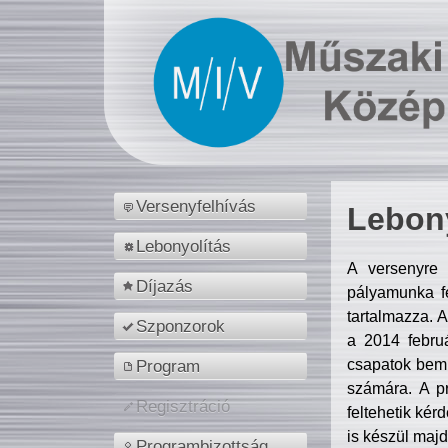
Versenyfelhívás
Lebony
Lebonyolítás
A versenyre 
Díjazás
pályamunka fe
tartalmazza. 
Szponzorok
a 2014 febr
csapatok bemu
Program
számára. A p
Regisztráció
feltehetik kér
is készül majd
Programbizottság