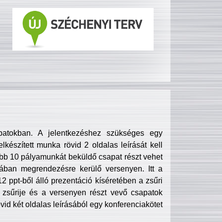
patokban. A jelentkezéshez szükséges egy
lkészített munka rövid 2 oldalas leírását kell
obb 10 pályamunkát beküldő csapat részt vehet
ában megrendezésre kerülő versenyen. Itt a
 ppt-ből álló prezentáció kíséretében a zsűri
zsűrije és a versenyen részt vevő csapatok
övid két oldalas leírásából egy konferenciakötet