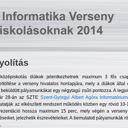
olítás
középiskolás diákok jelentkezhetnek maximum 3 fős csa
ltöltése a verseny hivatalos honlapjára, mely a diákok által e
A beküldött pályamunkákat egy négytagú zsűri pontozza. A legj
uár 28-án az SZTE
Szent-Györgyi Albert Agóra Informatórium
tatják az elkészített rendszert működés közben egy rövid 10-12
rezentáció hossza maximum 15 perc, mely végén a verseny 
déseiket, jelezhetik észrevételeiket. A bemutatott pályamunkák r
.