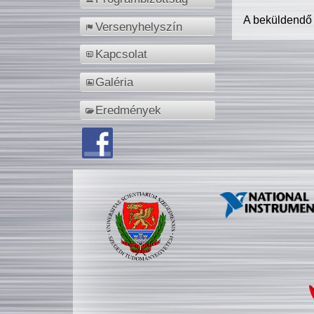
A beküldendő
Versenyhelyszín
Kapcsolat
Galéria
Eredmények