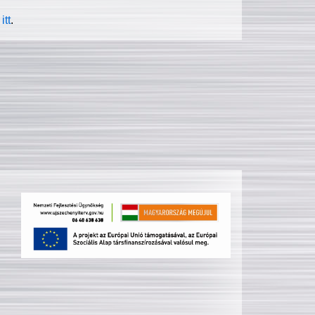
itt
.