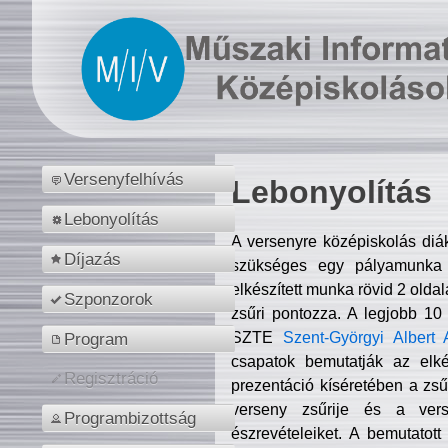
Versenyfelhívás
Lebonyolítás
Lebonyolítás
A versenyre középiskolás diá
Díjazás
szükséges egy pályamunka f
elkészített munka rövid 2 olda
Szponzorok
zsűri pontozza. A legjobb 10
SZTE
Szent-Györgyi Albert 
Program
csapatok bemutatják az elké
Regisztráció
prezentáció kíséretében a zs
verseny zsűrije és a verse
Programbizottság
észrevételeiket. A bemutatott