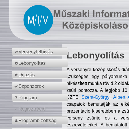
Versenyfelhívás
Lebonyolítás
Lebonyolítás
A versenyre középiskolás diá
Díjazás
szükséges egy pályamunka f
elkészített munka rövid 2 olda
Szponzorok
zsűri pontozza. A legjobb 10
SZTE
Szent-Györgyi Albert 
Program
csapatok bemutatják az elké
Regisztráció
prezentáció kíséretében a zs
verseny zsűrije és a verse
Programbizottság
észrevételeiket. A bemutatott