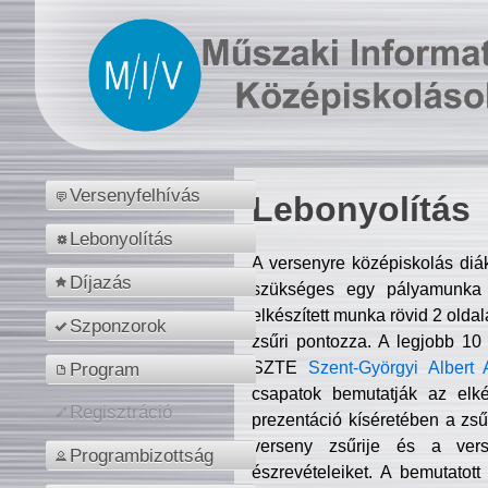
Versenyfelhívás
Lebonyolítás
Lebonyolítás
A versenyre középiskolás diá
Díjazás
szükséges egy pályamunka f
elkészített munka rövid 2 olda
Szponzorok
zsűri pontozza. A legjobb 10
SZTE
Szent-Györgyi Albert 
Program
csapatok bemutatják az elké
Regisztráció
prezentáció kíséretében a zs
verseny zsűrije és a verse
Programbizottság
észrevételeiket. A bemutatott