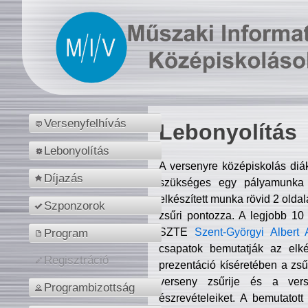
Versenyfelhívás
Lebonyolítás
Lebonyolítás
A versenyre középiskolás diá
Díjazás
szükséges egy pályamunka f
elkészített munka rövid 2 olda
Szponzorok
zsűri pontozza. A legjobb 10
SZTE
Szent-Györgyi Albert 
Program
csapatok bemutatják az elké
Regisztráció
prezentáció kíséretében a zs
verseny zsűrije és a verse
Programbizottság
észrevételeiket. A bemutatott