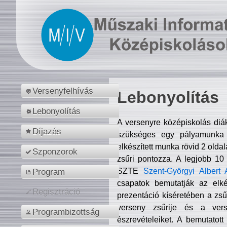
Versenyfelhívás
Lebonyolítás
Lebonyolítás
A versenyre középiskolás diá
Díjazás
szükséges egy pályamunka f
elkészített munka rövid 2 olda
Szponzorok
zsűri pontozza. A legjobb 10
SZTE
Szent-Györgyi Albert 
Program
csapatok bemutatják az elké
Regisztráció
prezentáció kíséretében a zs
verseny zsűrije és a verse
Programbizottság
észrevételeiket. A bemutatott