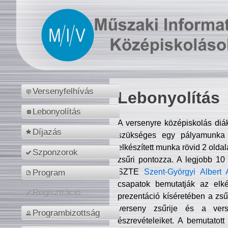
Versenyfelhívás
Lebonyolítás
Lebonyolítás
A versenyre középiskolás diá
Díjazás
szükséges egy pályamunka f
elkészített munka rövid 2 olda
Szponzorok
zsűri pontozza. A legjobb 10
SZTE
Szent-Györgyi Albert 
Program
csapatok bemutatják az elké
Regisztráció
prezentáció kíséretében a zs
verseny zsűrije és a verse
Programbizottság
észrevételeiket. A bemutatott